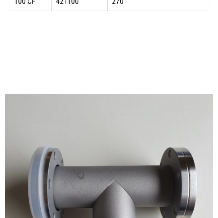
100 CF
421100
270