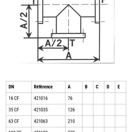
DN
Référence
A
B
C
D
E
16 CF
421016
76
35 CF
421035
126
63 CF
421063
210