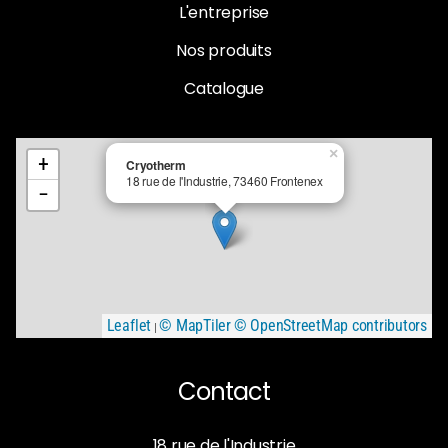
L'entreprise
Nos produits
Catalogue
×
+
Cryotherm
18 rue de l'Industrie, 73460 Frontenex
−
Leaflet
© MapTiler
© OpenStreetMap contributors
|
Contact
18 rue de l'Industrie