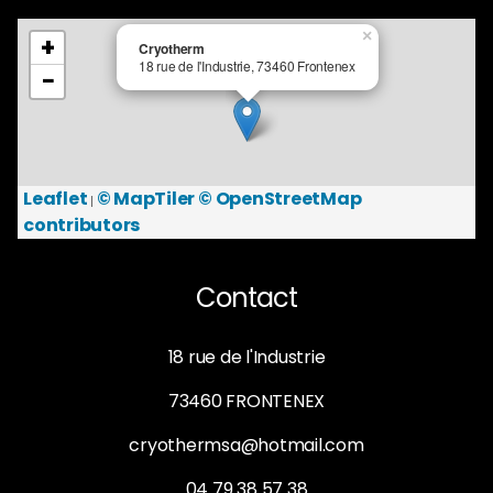
×
+
Cryotherm
18 rue de l'Industrie, 73460 Frontenex
−
Leaflet
© MapTiler
© OpenStreetMap
|
contributors
Contact
18 rue de l'Industrie
73460 FRONTENEX
cryothermsa@hotmail.com
04 79 38 57 38