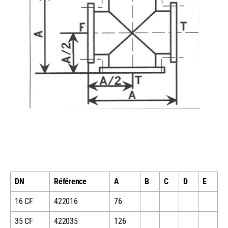
DN
Référence
A
B
C
D
E
16 CF
422016
76
35 CF
422035
126