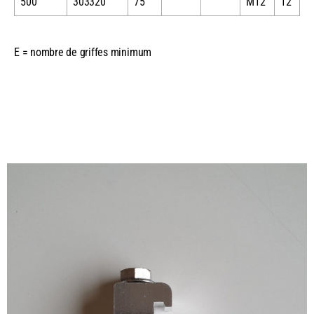
500
303320
75
M12
12
E = nombre de griffes minimum