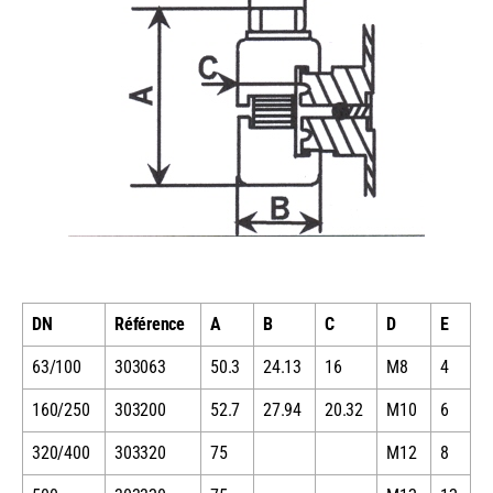
DN
Référence
A
B
C
D
E
63/100
303063
50.3
24.13
16
M8
4
160/250
303200
52.7
27.94
20.32
M10
6
320/400
303320
75
M12
8