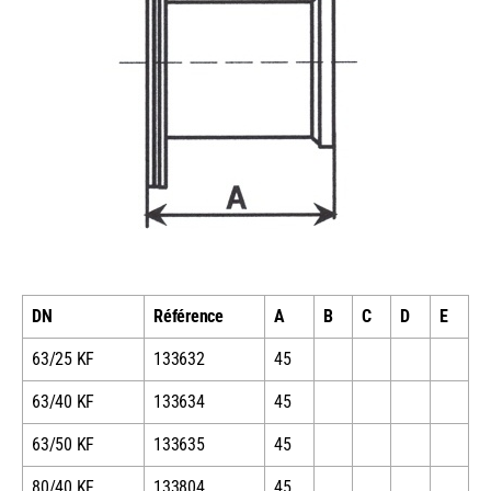
DN
Référence
A
B
C
D
E
63/25 KF
133632
45
63/40 KF
133634
45
63/50 KF
133635
45
80/40 KF
133804
45