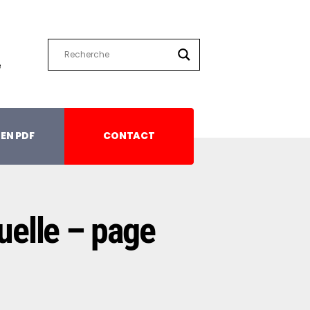
e
EN PDF
CONTACT
uelle – page