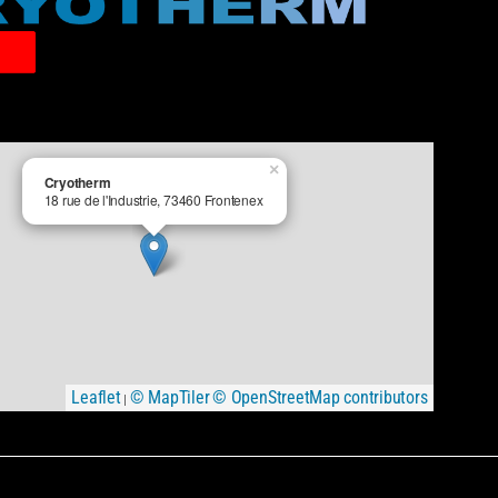
×
Cryotherm
18 rue de l'Industrie, 73460 Frontenex
Leaflet
© MapTiler
© OpenStreetMap contributors
|