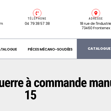
TÉLÉPHONE
ADRESSE
om
04 79 38 57 38
18 rue de l'Industri
73460 Frontenex
CATALOGUE 
CATALOGUE
PIÈCES MÉCANO-SOUDÉES
querre à commande man
15