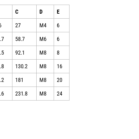
C
D
E
6
27
M4
6
.7
58.7
M6
6
.5
92.1
M8
8
.8
130.2
M8
16
.2
181
M8
20
.6
231.8
M8
24