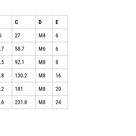
C
D
E
6
27
M4
6
.7
58.7
M6
6
.5
92.1
M8
8
.8
130.2
M8
16
.2
181
M8
20
.6
231.8
M8
24