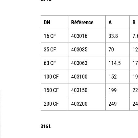
DN
Référence
A
B
16 CF
403016
33.8
7.
35 CF
403035
70
12
63 CF
403063
114.5
17
100 CF
403100
152
19
150 CF
403150
199
22
200 CF
403200
249
24
316 L