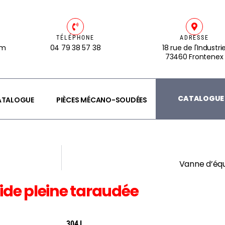
TÉLÉPHONE
ADRESSE
om
04 79 38 57 38
18 rue de l'Industri
73460 Frontenex
CATALOGUE 
CATALOGUE
PIÈCES MÉCANO-SOUDÉES
Vanne d’éq
ide pleine taraudée
304 L