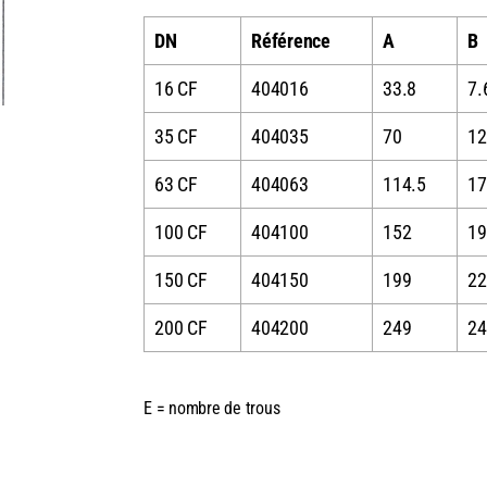
DN
Référence
A
B
16 CF
404016
33.8
7.
35 CF
404035
70
12
63 CF
404063
114.5
17
100 CF
404100
152
19
150 CF
404150
199
22
200 CF
404200
249
24
E = nombre de trous