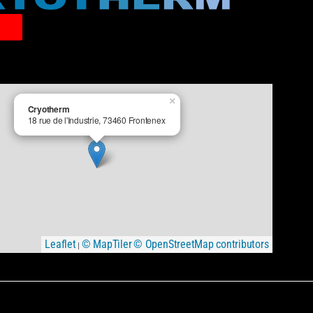
×
Cryotherm
18 rue de l'Industrie, 73460 Frontenex
Leaflet
© MapTiler
© OpenStreetMap contributors
|