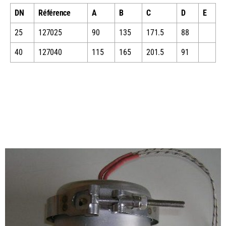
DN
Référence
A
B
C
D
E
25
127025
90
135
171.5
88
40
127040
115
165
201.5
91