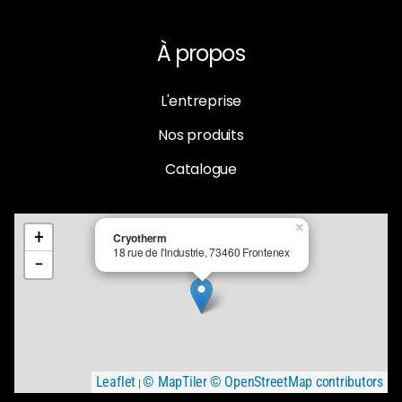
À propos
L'entreprise
Nos produits
Catalogue
×
+
Cryotherm
18 rue de l'Industrie, 73460 Frontenex
−
Leaflet
© MapTiler
© OpenStreetMap contributors
|