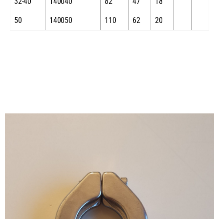
32-40
140040
82
47
18
50
140050
110
62
20