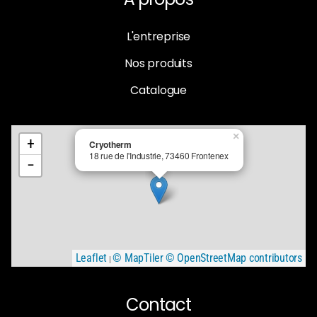
L'entreprise
Nos produits
Catalogue
×
+
Cryotherm
18 rue de l'Industrie, 73460 Frontenex
−
Leaflet
© MapTiler
© OpenStreetMap contributors
|
Contact