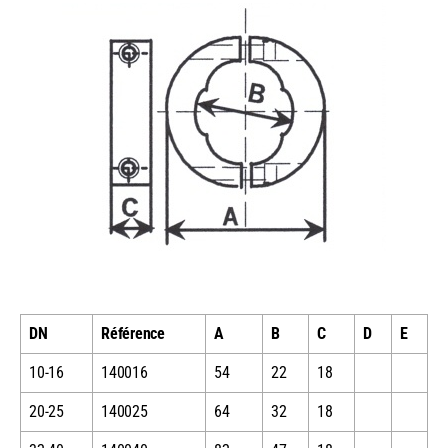
DN
Référence
A
B
C
D
E
10-16
140016
54
22
18
20-25
140025
64
32
18